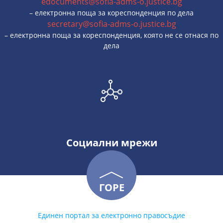
edocuments@sofia-adms-o.justice.bg
– електронна поща за кореспонденция по дела
secretary@sofia-adms-o.justice.bg
– електронна поща за кореспонденция, която не се отнася по
дела
Социални мрежи
ГОРЕ
Единен портал за електронно правосъдие