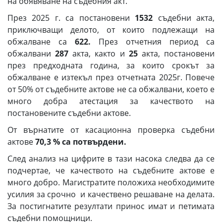
на обявяване на съдебния акт.
През 2025 г. са постановени
1532
съдебни акта,
приключващи делото, от които подлежащи на
обжалване са
6
2
2.
През отчетния период са
обжалвани
287
акта, както и
25
акта, постановени
през предходната година, за които срокът за
обжалване е изтекъл през отчетната 2025г. Повече
от 50% от съдебните актове не са обжалвани, което е
много добра атестация за качеството на
постановените съдебни актове.
От върнатите от касационна проверка съдебни
актове
70,3 % са потвърдени.
След анализ на цифрите в тази насока следва да се
подчертае, че качеството на съдебните актове е
много добро. Магистратите положиха необходимите
усилия за срочно и качествено решаване на делата.
За постигнатите резултати принос имат и петимата
съдебни помощници.