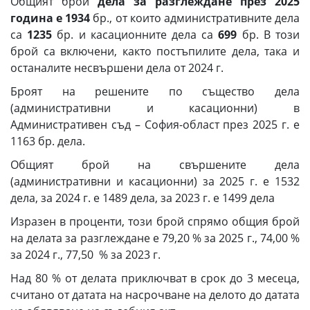
Общият брой
дела за разглеждане
през 2025
година е
1934
бр., от които административните дела
са
1235
бр. и касационните дела са
699
бр. В този
брой са включени, както постъпилите дела, така и
останалите несвършени дела от 2024 г.
Броят на решените по същество дела
(административни и касационни) в
Административен съд – София-област през 2025 г. е
1163 бр. дела.
Общият брой на свършените дела
(административни и касационни) за 2025 г. е 1532
дела, за 2024 г. е 1489 дела, за 2023 г. е 1499 дела
Изразен в проценти, този брой спрямо общия брой
на делата за разглеждане е 79,20 % за 2025 г., 74,00 %
за 2024 г., 77,50 % за 2023 г.
Над 80 % от делата приключват в срок до 3 месеца,
считано от датата на насрочване на делото до датата