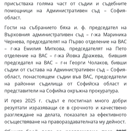
присъстваха голяма част от съдии и съдебните
помощници на Административен съд – София-
област.
Гости на събранието бяха и. ф. председател на
Върховния административен съд – г-жа Мариника
Чернева, председателят на Първо отделение на ВАС
– г-жа Емилия Миткова, председателят на Пето
отделение на ВАС – г-жа Йовка Дражева, бившия
председател на ВАС – г-н Георги Чолаков, бивши
съдии от състава на Административен съд – София-
област, понастоящем съдии във ВАС, председатели
на районни съдилища от Софийска област и
представители на Софийка окръжна прокуратура.
И през 2025 г. съдът е постигнал много добри
резултати изразяващи се в срочното и качествено
разглеждане на делата, показател за ефективното
осъществяване на правораздавателната му дейност.