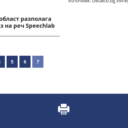
Източник: Dеfаktо.bg Инт
област разполага
з на реч Speechlab
4
5
6
7