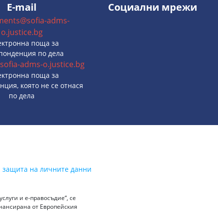
E-mail
Социални мрежи
ments@sofia-adms-
o.justice.bg
ектронна поща за
понденция по дела
sofia-adms-o.justice.bg
ектронна поща за
нция, която не се отнася
по дела
а защита на личните данни
слуги и е-правосъдие“, се
инансирана от Европейския