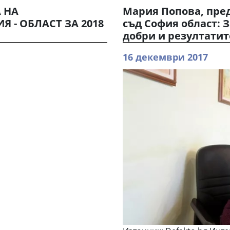
 НА
Mapия Πoпoвa, пpe
 - ОБЛАСТ ЗА 2018
cъд Coфия oблacт: З
дoбpи и peзyлтaтит
16 декември 2017