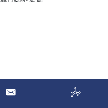
epвю нa Bacил Чoбaнoв