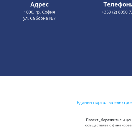
Адрес
Телефон
1000, гр. София
+359 (2) 8050 7
ул. Съборна №7
Единен портал за електро
Проект „Доразвитие и цен
осъществява с финансоват