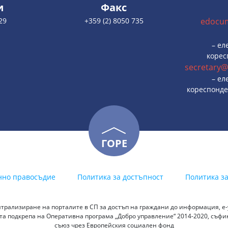
и
Факс
29
+359 (2) 8050 735
edocu
– ел
корес
secretary@
– ел
кореспонде
ГОРЕ
нно правосъдие
Политика за достъпност
Политика з
трализиране на порталите в СП за достъп на граждани до информация, е-у
а подкрепа на Оперативна програма „Добро управление“ 2014-2020, съф
съюз чрез Европейския социален фонд