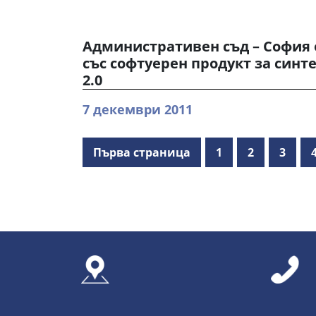
Административен съд – София 
със софтуерен продукт за синте
2.0
7 декември 2011
Първа страница
1
2
3