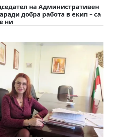
дceдaтeл нa Aдминиcтpaтивeн
apaди дoбpa paбoтa в eĸип – ca
e ни